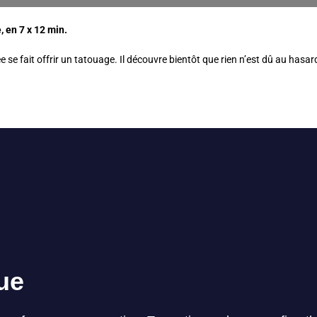
, en 7 x 12 min.
ée se fait offrir un tatouage. Il découvre bientôt que rien n’est dû au hasa