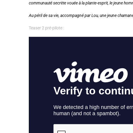
communauté secrète vouée à la plante-esprit, le jeune homm
Au péril de sa vie, accompagné par Lou, une jeune chamane, 
Teaser 2 pré-pilote :