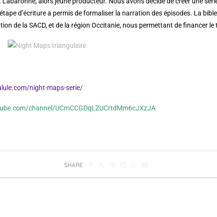
lt Labaronne, alors jeune producteur. Nous avons décidé de créer une série 
’étape d’écriture a permis de formaliser la narration des épisodes. La bible
tion de la SACD, et de la région Occitanie, nous permettant de financer le
.ulule.com/night-maps-serie/
utube.com/channel/UCmCCGDqLZUCrtdMm6cJXzJA
SHARE