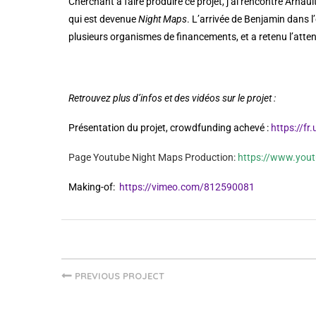
Cherchant à faire produire ce projet, j’ai rencontré Arnau
qui est devenue
Night Maps
. L’arrivée de Benjamin dans l
plusieurs organismes de financements, et a retenu l’atten
Retrouvez plus d’infos et des vidéos sur le projet :
Présentation du projet, crowdfunding achevé :
https://fr
Page Youtube Night Maps Production:
https://www.yo
Making-of
:
https://vimeo.com/812590081
PREVIOUS PROJECT