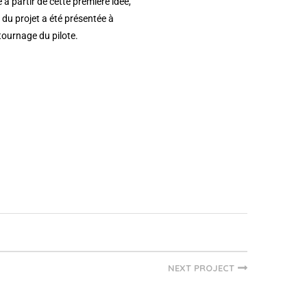
à partir de cette première idée,
 du projet a été présentée à
 tournage du pilote.
NEXT PROJECT