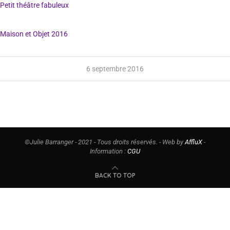
6 septembre 2016
©Julie Barranger - 2021 - Tous droits réservés. - Web by
AffluX
-
Information :
CGU
BACK TO TOP