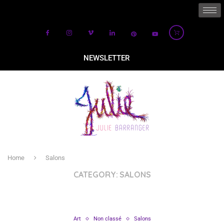
NEWSLETTER
Home
Salons
CATEGORY:
SALONS
Art
Non classé
Salons