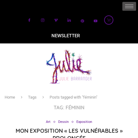
NEWSLETTER
Home
Tags
Posts tagged with "féminin"
TAG:
FÉMININ
Art
Dessin
Exposition
MON EXPOSITION « LES VULNÉRABLES »