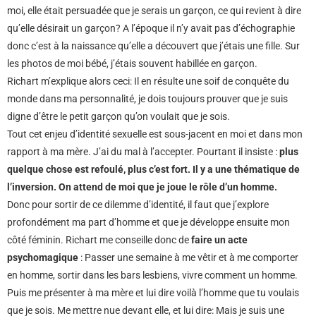
moi, elle était persuadée que je serais un garçon, ce qui revient à dire
qu’elle désirait un garçon? A l’époque il n’y avait pas d’échographie
donc c’est à la naissance qu’elle a découvert que j’étais une fille. Sur
les photos de moi bébé, j’étais souvent habillée en garçon.
Richart m’explique alors ceci: Il en résulte une soif de conquête du
monde dans ma personnalité, je dois toujours prouver que je suis
digne d’être le petit garçon qu’on voulait que je sois.
Tout cet enjeu d’identité sexuelle est sous-jacent en moi et dans mon
rapport à ma mère. J’ai du mal à l’accepter. Pourtant il insiste :
plus
quelque chose est refoulé, plus c’est fort. Il y a une thématique de
l’inversion.
On attend de moi que je joue le rôle d’un homme.
Donc pour sortir de ce dilemme d’identité, il faut que j’explore
profondément ma part d’homme et que je développe ensuite mon
côté féminin. Richart me conseille donc de
faire un acte
psychomagique
: Passer une semaine à me vêtir et à me comporter
en homme, sortir dans les bars lesbiens, vivre comment un homme.
Puis me présenter à ma mère et lui dire voilà l’homme que tu voulais
que je sois. Me mettre nue devant elle, et lui dire: Mais je suis une