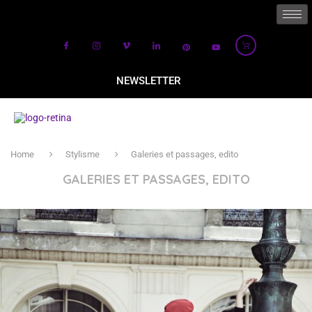
NEWSLETTER
Home
Stylisme
Galeries et passages, edito
GALERIES ET PASSAGES, EDITO