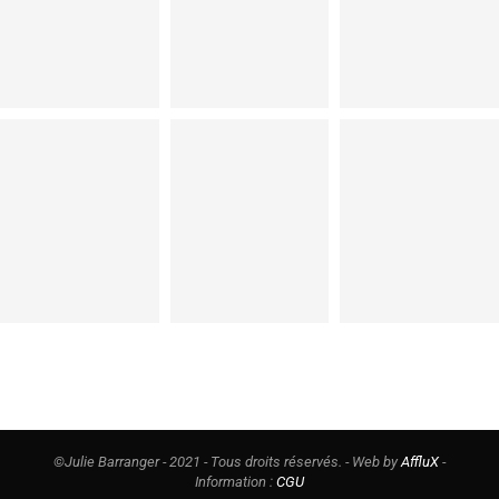
©Julie Barranger - 2021 - Tous droits réservés. - Web by
AffluX
-
Information :
CGU