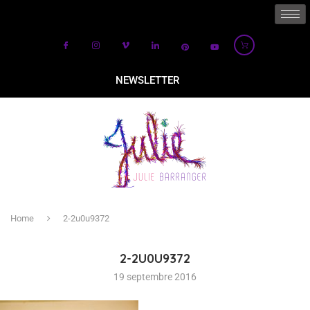
NEWSLETTER
Home
2-2u0u9372
2-2U0U9372
19 septembre 2016