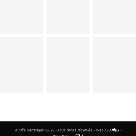
©Julie Barranger - 2021 - Tous droits réservés. - Web by
AffluX
-
Information :
CGU