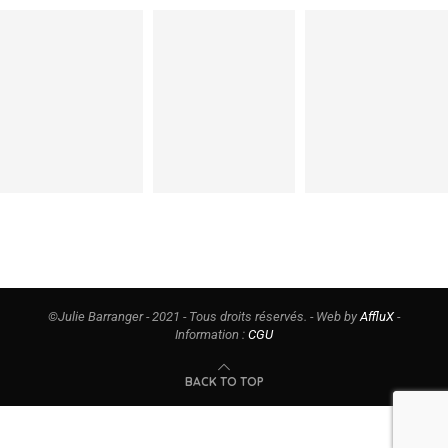
©Julie Barranger - 2021 - Tous droits réservés. - Web by
AffluX
-
Information :
CGU
BACK TO TOP