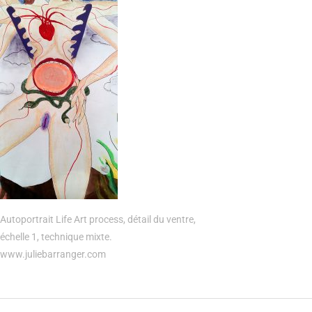
Autoportrait Life Art process, détail du ventre,
échelle 1, technique mixte.
www.juliebarranger.com